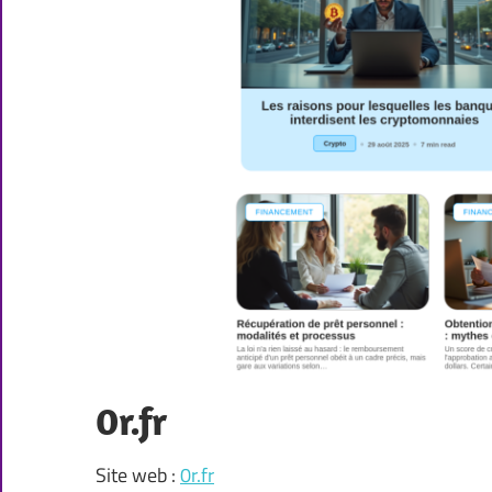
0r.fr
Site web :
0r.fr