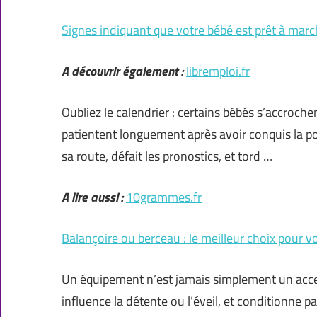
Signes indiquant que votre bébé est prêt à marc
A découvrir également :
libremploi.fr
Oubliez le calendrier : certains bébés s’accroch
patientent longuement après avoir conquis la po
sa route, défait les pronostics, et tord …
A lire aussi :
10grammes.fr
Balançoire ou berceau : le meilleur choix pour v
Un équipement n’est jamais simplement un accesso
influence la détente ou l’éveil, et conditionne 